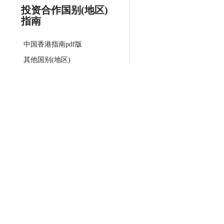
投资合作国别(地区)
指南
中国香港指南pdf版
其他国别(地区)
关于我们
贸易处负责人致辞
主要职能
联系方法
English
微博
Français
微信公众号
Русский
移动客户端
Español
智能问答